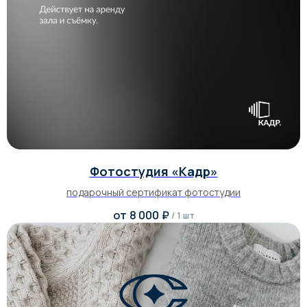
Фотостудия «Кадр»
подарочный сертификат фотостудии
от
8 000
₽
/
1 шт